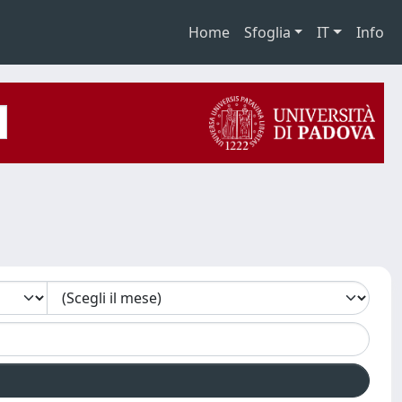
Home
Sfoglia
IT
Info