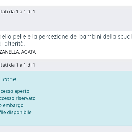
tati da 1 a 1 di 1
 della pelle e la percezione dei bambini della scuo
 alterità.
 ZANELLA, AGATA
tati da 1 a 1 di 1
 icone
accesso aperto
accesso riservato
to embargo
ile disponibile