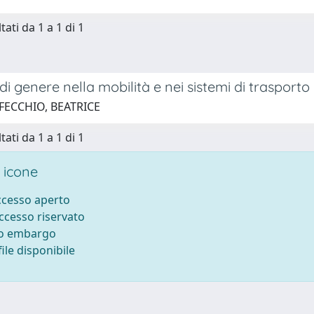
tati da 1 a 1 di 1
o di genere nella mobilità e nei sistemi di trasporto
 FECCHIO, BEATRICE
tati da 1 a 1 di 1
 icone
accesso aperto
accesso riservato
to embargo
ile disponibile