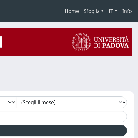
Home
Sfoglia
IT
Info