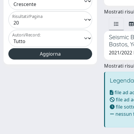
Mostrati risul
Risultati/Pagina
Autori/Record:
Seismic B
Bastos, 
2021/2022
Mostrati risul
Legenda
file ad 
file ad 
file sot
nessun f