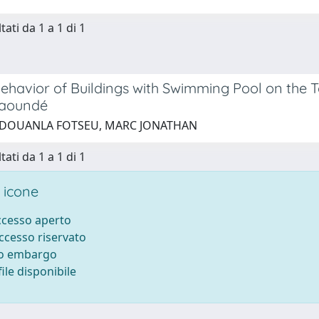
tati da 1 a 1 di 1
ehavior of Buildings with Swimming Pool on the To
Yaoundé
 DOUANLA FOTSEU, MARC JONATHAN
tati da 1 a 1 di 1
 icone
accesso aperto
accesso riservato
to embargo
ile disponibile