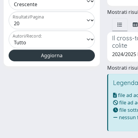
Mostrati risul
Risultati/Pagina
Autori/Record:
Il cross-
colite
2024/2025
Mostrati risul
Legenda
file ad 
file ad 
file sot
nessun f