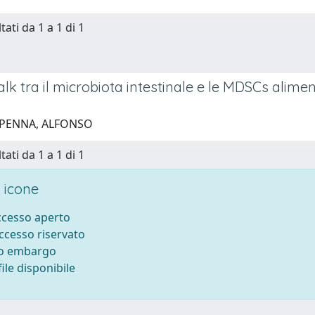
tati da 1 a 1 di 1
talk tra il microbiota intestinale e le MDSCs alime
 PENNA, ALFONSO
tati da 1 a 1 di 1
 icone
accesso aperto
accesso riservato
to embargo
ile disponibile