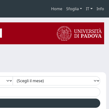
Home
Sfoglia
IT
Info