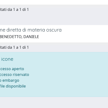
tati da 1 a 1 di 1
ne diretta di materia oscura
 BENEDETTO, DANIELE
tati da 1 a 1 di 1
 icone
accesso aperto
accesso riservato
to embargo
ile disponibile