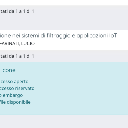
tati da 1 a 1 di 1
ne nei sistemi di filtraggio e applicazioni IoT
FARINATI, LUCIO
tati da 1 a 1 di 1
 icone
accesso aperto
accesso riservato
to embargo
ile disponibile