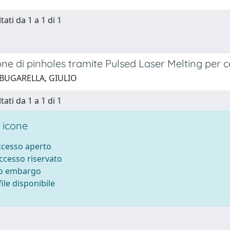
tati da 1 a 1 di 1
e di pinholes tramite Pulsed Laser Melting per cel
 BUGARELLA, GIULIO
tati da 1 a 1 di 1
 icone
accesso aperto
accesso riservato
to embargo
ile disponibile