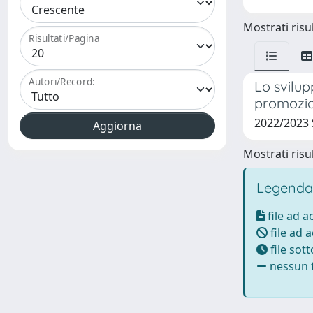
Mostrati risul
Risultati/Pagina
Autori/Record:
Lo svilupp
promozio
2022/2023
Mostrati risul
Legenda
file ad 
file ad 
file sot
nessun f