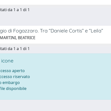
tati da 1 a 1 di 1
gio di Fogazzaro. Tra “Daniele Cortis” e “Leila”
 MARTINI, BEATRICE
tati da 1 a 1 di 1
 icone
accesso aperto
accesso riservato
to embargo
ile disponibile