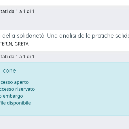
tati da 1 a 1 di 1
 della solidarietà. Una analisi delle pratiche solida
FERIN, GRETA
tati da 1 a 1 di 1
 icone
accesso aperto
accesso riservato
to embargo
ile disponibile