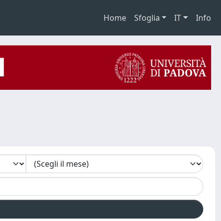
Home
Sfoglia
IT
Info