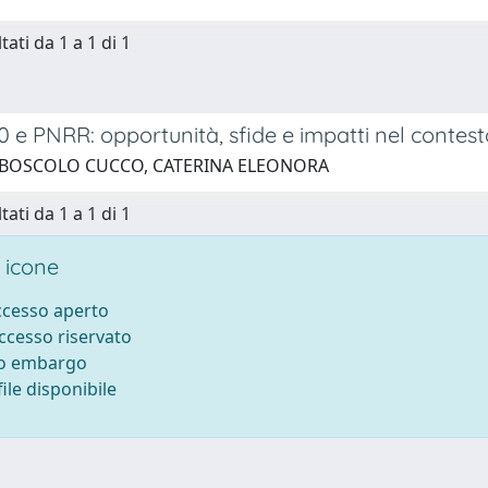
tati da 1 a 1 di 1
0 e PNRR: opportunità, sfide e impatti nel contest
 BOSCOLO CUCCO, CATERINA ELEONORA
tati da 1 a 1 di 1
 icone
accesso aperto
accesso riservato
to embargo
ile disponibile