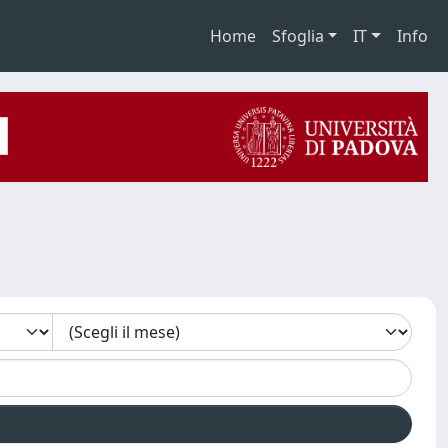
Home
Sfoglia
IT
Info