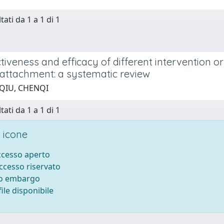
tati da 1 a 1 di 1
tiveness and efficacy of different intervention o
 attachment: a systematic review
 QIU, CHENQI
tati da 1 a 1 di 1
 icone
accesso aperto
accesso riservato
to embargo
ile disponibile