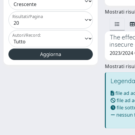
Mostrati risul
Risultati/Pagina
Autori/Record:
The effec
insecure
2023/2024
Mostrati risul
Legenda
file ad 
file ad 
file sot
nessun f