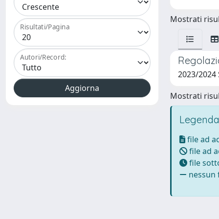
Mostrati risul
Risultati/Pagina
Autori/Record:
Regolazio
2023/2024 
Mostrati risul
Legenda
file ad 
file ad 
file sot
nessun f