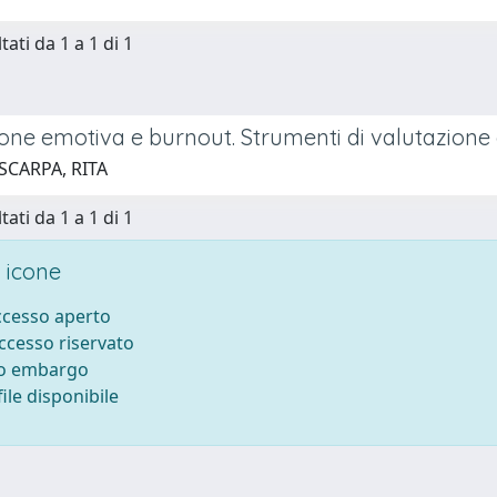
tati da 1 a 1 di 1
ne emotiva e burnout. Strumenti di valutazione e
SCARPA, RITA
tati da 1 a 1 di 1
 icone
accesso aperto
accesso riservato
to embargo
ile disponibile