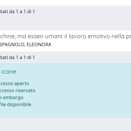
tati da 1 a 1 di 1
ine, ma esseri umani: il lavoro emotivo nella pr
 SPAGNOLO, ELEONORA
tati da 1 a 1 di 1
 icone
accesso aperto
accesso riservato
to embargo
ile disponibile