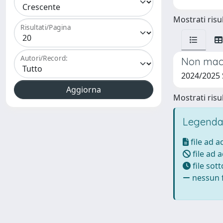
Mostrati risul
Risultati/Pagina
Autori/Record:
Non macch
2024/2025
Mostrati risul
Legenda
file ad 
file ad 
file sot
nessun f