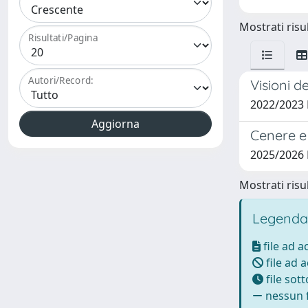
Mostrati risul
Risultati/Pagina
Autori/Record:
Visioni d
2022/202
Cenere e 
2025/202
Mostrati risul
Legenda
file ad 
file ad 
file sot
nessun f