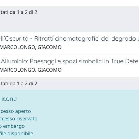
tati da 1 a 2 di 2
ell'Oscurità - Ritratti cinematografici del degrad
3 MARCOLONGO, GIACOMO
Alluminio: Paesaggi e spazi simbolici in True Dete
6 MARCOLONGO, GIACOMO
tati da 1 a 2 di 2
 icone
accesso aperto
accesso riservato
to embargo
ile disponibile