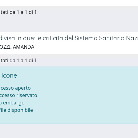
tati da 1 a 1 di 1
 divisa in due: le criticità del Sistema Sanitario Na
 OZZI, AMANDA
tati da 1 a 1 di 1
 icone
accesso aperto
accesso riservato
to embargo
ile disponibile