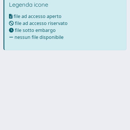
Legenda icone
file ad accesso aperto
file ad accesso riservato
file sotto embargo
nessun file disponibile
Powered by UNITESI
-
Info
Sistema
-
Licenza
-
Utilizzo dei
Copyright © 2026
cookie
-
Area riservata