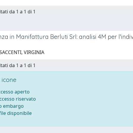
tati da 1 a 1 di 1
nza in Manifattura Berluti Srl: analisi 4M per l'ind
SACCENTI, VIRGINIA
tati da 1 a 1 di 1
 icone
accesso aperto
accesso riservato
to embargo
ile disponibile