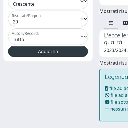
Mostrati risul
Risultati/Pagina
Autori/Record:
L'eccelle
qualità
2023/2024 
Mostrati risul
Legenda
file ad 
file ad 
file sot
nessun f