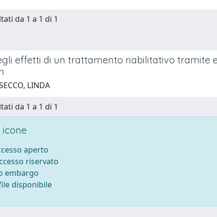
tati da 1 a 1 di 1
egli effetti di un trattamento riabilitativo tramite
n
 SECCO, LINDA
tati da 1 a 1 di 1
 icone
accesso aperto
accesso riservato
to embargo
ile disponibile