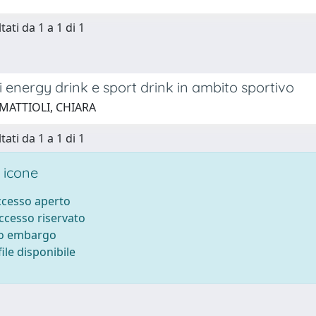
tati da 1 a 1 di 1
di energy drink e sport drink in ambito sportivo
 MATTIOLI, CHIARA
tati da 1 a 1 di 1
 icone
accesso aperto
accesso riservato
to embargo
ile disponibile