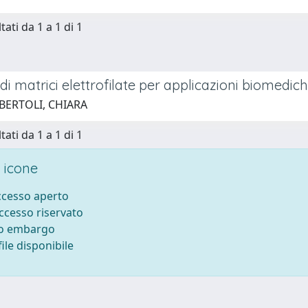
tati da 1 a 1 di 1
di matrici elettrofilate per applicazioni biomedic
 BERTOLI, CHIARA
tati da 1 a 1 di 1
 icone
accesso aperto
accesso riservato
to embargo
ile disponibile