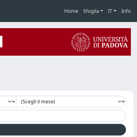
Home
Sfoglia
IT
Info