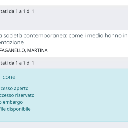
tati da 1 a 1 di 1
 la società contemporanea: come i media hanno inf
entazione.
 FAGANELLO, MARTINA
tati da 1 a 1 di 1
 icone
accesso aperto
accesso riservato
to embargo
ile disponibile