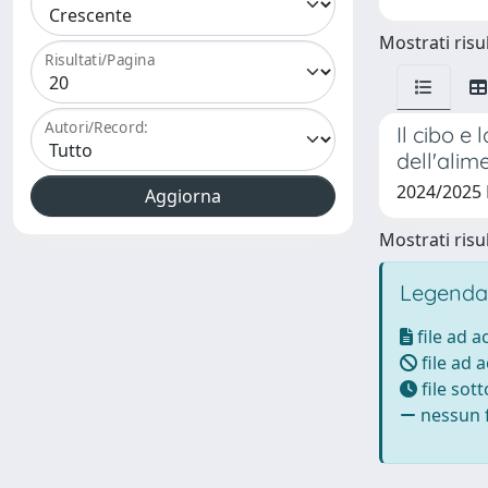
Mostrati risul
Risultati/Pagina
Autori/Record:
Il cibo e
dell'alim
2024/2025
Mostrati risul
Legenda
file ad 
file ad 
file sot
nessun f