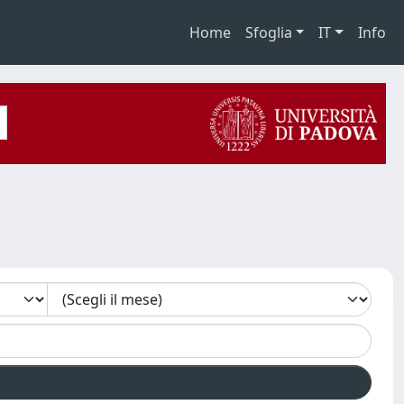
Home
Sfoglia
IT
Info