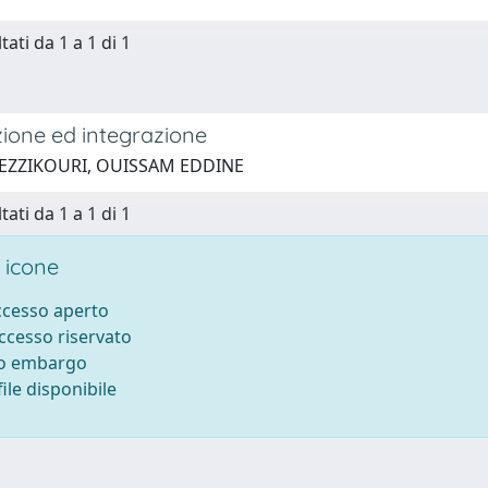
tati da 1 a 1 di 1
ione ed integrazione
 EZZIKOURI, OUISSAM EDDINE
tati da 1 a 1 di 1
 icone
accesso aperto
accesso riservato
to embargo
ile disponibile