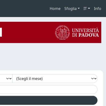
Home
Sfoglia
IT
Info