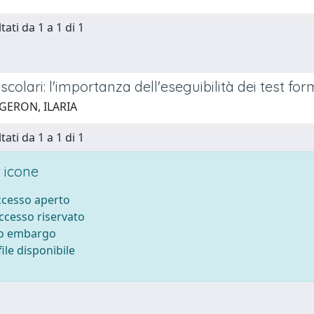
tati da 1 a 1 di 1
scolari: l'importanza dell'eseguibilità dei test for
 GERON, ILARIA
tati da 1 a 1 di 1
 icone
accesso aperto
accesso riservato
to embargo
ile disponibile