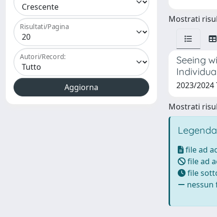
Mostrati risul
Risultati/Pagina
Autori/Record:
Seeing w
Individua
2023/2024 
Mostrati risul
Legenda
file ad 
file ad 
file sot
nessun f