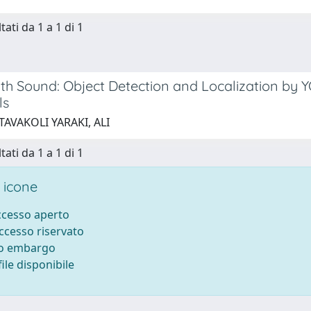
tati da 1 a 1 di 1
ith Sound: Object Detection and Localization by
ls
TAVAKOLI YARAKI, ALI
tati da 1 a 1 di 1
 icone
accesso aperto
accesso riservato
to embargo
ile disponibile