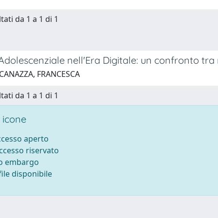
tati da 1 a 1 di 1
Adolescenziale nell'Era Digitale: un confronto tra r
 CANAZZA, FRANCESCA
tati da 1 a 1 di 1
 icone
accesso aperto
accesso riservato
to embargo
ile disponibile