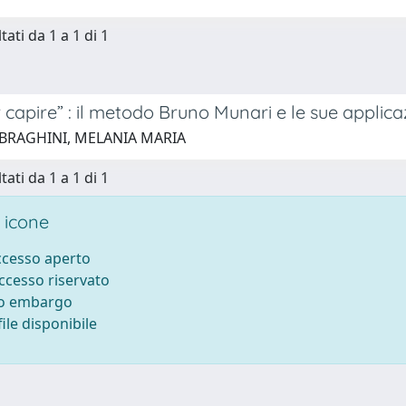
tati da 1 a 1 di 1
 capire” : il metodo Bruno Munari e le sue applicaz
 BRAGHINI, MELANIA MARIA
tati da 1 a 1 di 1
 icone
accesso aperto
accesso riservato
to embargo
ile disponibile