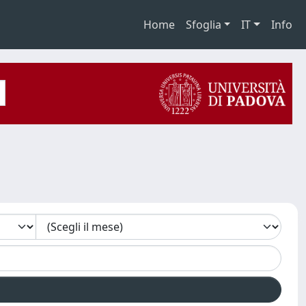
Home
Sfoglia
IT
Info