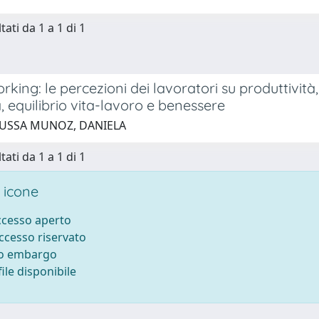
tati da 1 a 1 di 1
king: le percezioni dei lavoratori su produttività,
 equilibrio vita-lavoro e benessere
 USSA MUNOZ, DANIELA
tati da 1 a 1 di 1
 icone
accesso aperto
accesso riservato
to embargo
ile disponibile