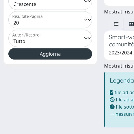
Mostrati risul
Risultati/Pagina
Autori/Record:
Smart-wor
comunità,
2023/2024
Mostrati risul
Legenda
file ad 
file ad 
file sot
nessun f