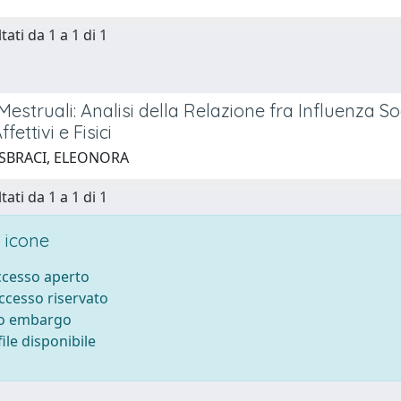
tati da 1 a 1 di 1
Mestruali: Analisi della Relazione fra Influenza S
fettivi e Fisici
 SBRACI, ELEONORA
tati da 1 a 1 di 1
 icone
accesso aperto
accesso riservato
to embargo
ile disponibile