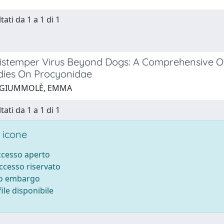
tati da 1 a 1 di 1
istemper Virus Beyond Dogs: A Comprehensive Ov
dies On Procyonidae
5 GIUMMOLÈ, EMMA
tati da 1 a 1 di 1
 icone
accesso aperto
accesso riservato
to embargo
ile disponibile