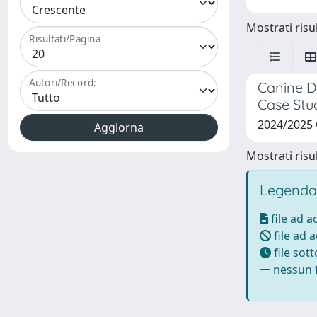
Mostrati risul
Risultati/Pagina
Autori/Record:
Canine D
Case Stu
2024/202
Mostrati risul
Legenda
file ad 
file ad 
file sot
nessun f