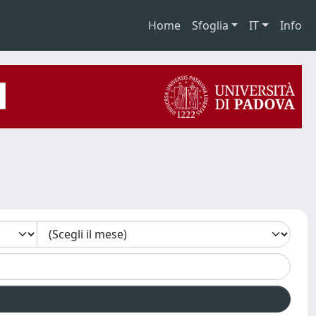
Home
Sfoglia
IT
Info