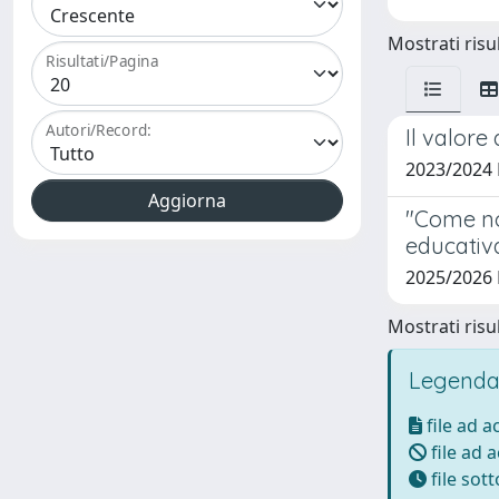
Mostrati risul
Risultati/Pagina
Autori/Record:
Il valore
2023/2024 
"Come non
educativ
2025/2026 
Mostrati risul
Legenda
file ad 
file ad 
file sot