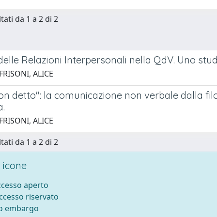
tati da 1 a 2 di 2
 delle Relazioni Interpersonali nella QdV. Uno stud
FRISONI, ALICE
 detto": la comunicazione non verbale dalla filos
a.
FRISONI, ALICE
tati da 1 a 2 di 2
 icone
accesso aperto
accesso riservato
to embargo