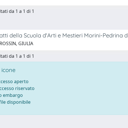
tati da 1 a 1 di 1
fatti della Scuola d'Arti e Mestieri Morini-Pedrina d
ROSSIN, GIULIA
tati da 1 a 1 di 1
 icone
accesso aperto
accesso riservato
to embargo
ile disponibile