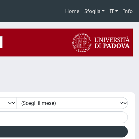
Home
Sfoglia
IT
Info