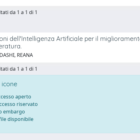
tati da 1 a 1 di 1
oni dell'Intelligenza Artificiale per il miglioramen
teratura.
 DASHI, REANA
tati da 1 a 1 di 1
 icone
accesso aperto
accesso riservato
to embargo
ile disponibile