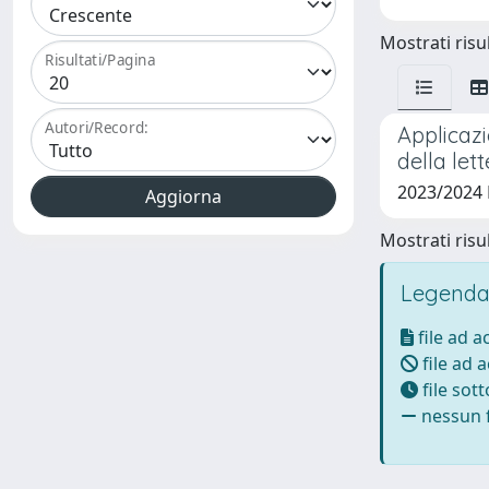
Mostrati risul
Risultati/Pagina
Autori/Record:
Applicazi
della let
2023/2024
Mostrati risul
Legenda
file ad 
file ad 
file sot
nessun f