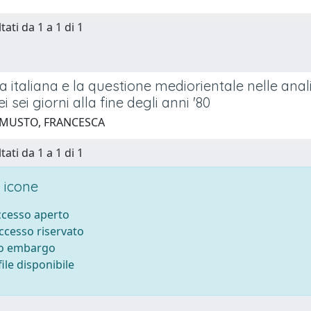
tati da 1 a 1 di 1
ra italiana e la questione mediorientale nelle anal
i sei giorni alla fine degli anni '80
 MUSTO, FRANCESCA
tati da 1 a 1 di 1
 icone
accesso aperto
accesso riservato
to embargo
ile disponibile