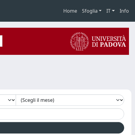
Home
Sfoglia
IT
Info