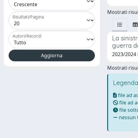
Mostrati risul
Risultati/Pagina
Autori/Record:
La sinist
guerra de
2023/2024
Mostrati risul
Legenda
file ad 
file ad 
file sot
nessun f