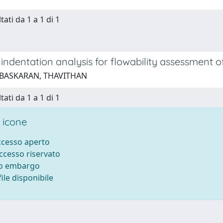
tati da 1 a 1 di 1
ndentation analysis for flowability assessment of
 BASKARAN, THAVITHAN
tati da 1 a 1 di 1
 icone
accesso aperto
accesso riservato
to embargo
ile disponibile