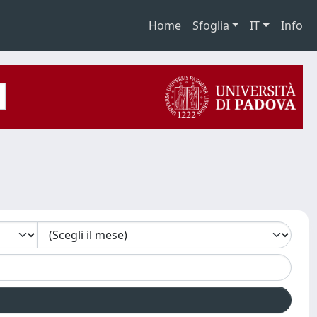
Home
Sfoglia
IT
Info