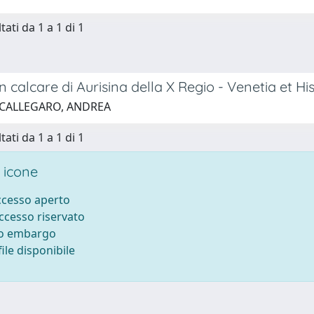
tati da 1 a 1 di 1
 in calcare di Aurisina della X Regio - Venetia et H
 CALLEGARO, ANDREA
tati da 1 a 1 di 1
 icone
accesso aperto
accesso riservato
to embargo
ile disponibile