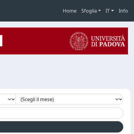
Home
Sfoglia
IT
Info