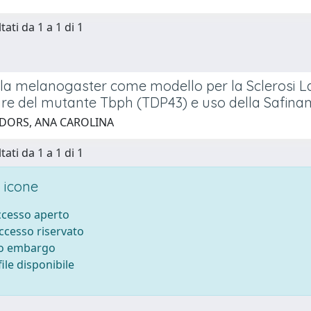
tati da 1 a 1 di 1
la melanogaster come modello per la Sclerosi La
re del mutante Tbph (TDP43) e uso della Safinam
 DORS, ANA CAROLINA
tati da 1 a 1 di 1
 icone
accesso aperto
accesso riservato
to embargo
ile disponibile