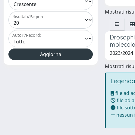
Mostrati risul
Risultati/Pagina
Autori/Record:
Drosophi
molecola
2023/2024
Mostrati risul
Legenda
file ad 
file ad 
file sot
nessun f