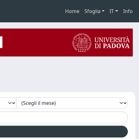
Home
Sfoglia
IT
Info