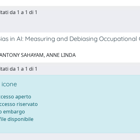
tati da 1 a 1 di 1
ias in AI: Measuring and Debiasing Occupationa
 ANTONY SAHAYAM, ANNE LINDA
tati da 1 a 1 di 1
 icone
accesso aperto
accesso riservato
to embargo
ile disponibile