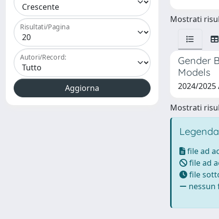
Mostrati risul
Risultati/Pagina
Autori/Record:
Gender B
Models
2024/2025
Mostrati risul
Legenda
file ad 
file ad 
file sot
nessun f