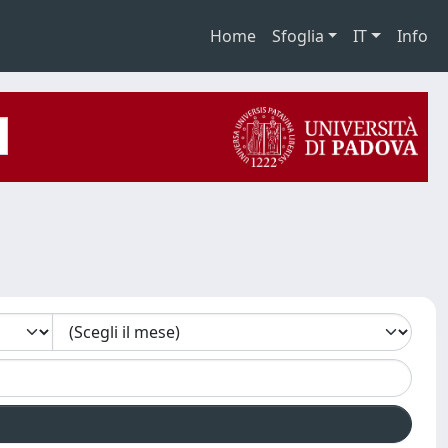
Home
Sfoglia
IT
Info