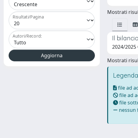
Mostrati risul
Risultati/Pagina
Autori/Record:
Il bilanc
2024/2025
Mostrati risul
Legenda
file ad 
file ad 
file sot
nessun f