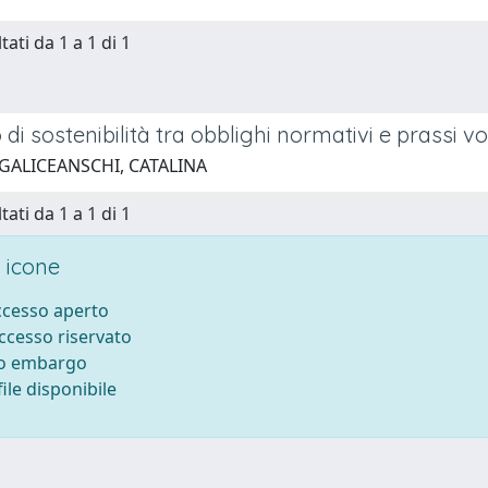
tati da 1 a 1 di 1
io di sostenibilità tra obblighi normativi e prassi v
 GALICEANSCHI, CATALINA
tati da 1 a 1 di 1
 icone
accesso aperto
accesso riservato
to embargo
ile disponibile