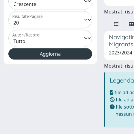
Mostrati risul
Risultati/Pagina
Autori/Record:
Navigatin
Migrants 
2023/2024
Mostrati risul
Legenda
file ad 
file ad 
file sot
nessun f