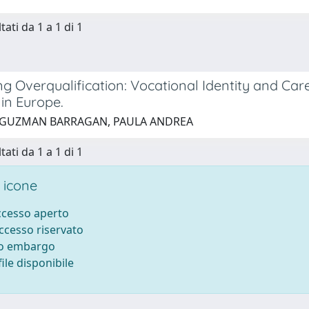
tati da 1 a 1 di 1
g Overqualification: Vocational Identity and Car
in Europe.
 GUZMAN BARRAGAN, PAULA ANDREA
tati da 1 a 1 di 1
 icone
accesso aperto
accesso riservato
to embargo
ile disponibile