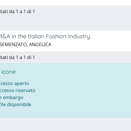
tati da 1 a 1 di 1
M&A in the Italian Fashion Industry
 SEMENZATO, ANGELICA
tati da 1 a 1 di 1
 icone
accesso aperto
accesso riservato
to embargo
ile disponibile