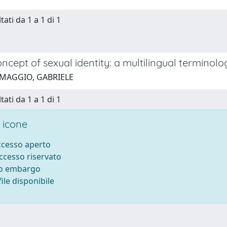
tati da 1 a 1 di 1
ncept of sexual identity: a multilingual terminolo
 MAGGIO, GABRIELE
tati da 1 a 1 di 1
 icone
accesso aperto
accesso riservato
to embargo
ile disponibile