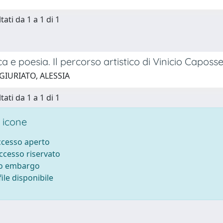
tati da 1 a 1 di 1
a e poesia. Il percorso artistico di Vinicio Caposse
GIURIATO, ALESSIA
tati da 1 a 1 di 1
 icone
accesso aperto
accesso riservato
to embargo
ile disponibile