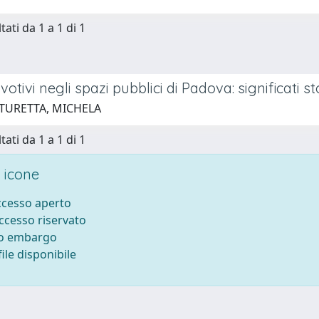
tati da 1 a 1 di 1
li votivi negli spazi pubblici di Padova: significat
 TURETTA, MICHELA
tati da 1 a 1 di 1
 icone
accesso aperto
accesso riservato
to embargo
ile disponibile