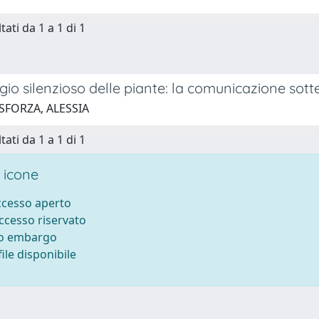
tati da 1 a 1 di 1
ggio silenzioso delle piante: la comunicazione sot
SFORZA, ALESSIA
tati da 1 a 1 di 1
 icone
accesso aperto
accesso riservato
to embargo
ile disponibile