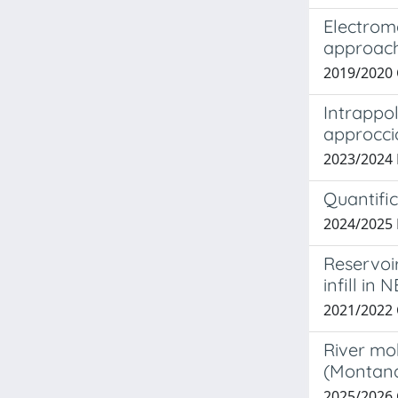
Electroma
approac
2019/2020 
Intrappol
approcci
2023/2024
Quantific
2024/2025
Reservoi
infill in
2021/2022
River mob
(Montana
2025/2026 