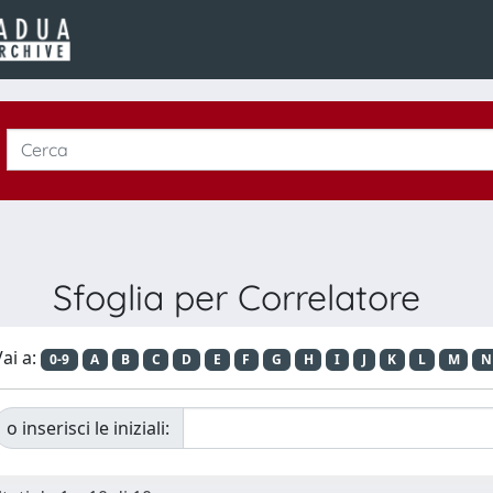
Sfoglia per Correlatore
ai a:
0-9
A
B
C
D
E
F
G
H
I
J
K
L
M
N
o inserisci le iniziali: