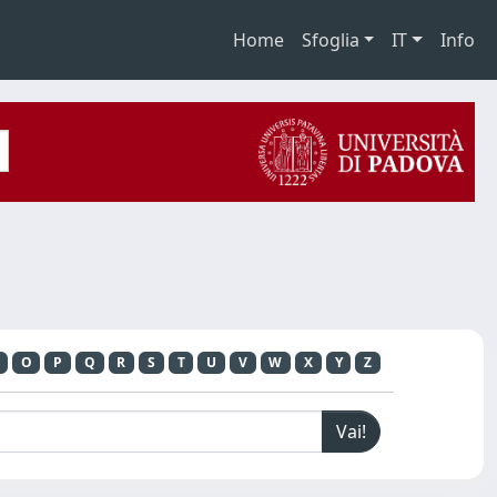
Home
Sfoglia
IT
Info
O
P
Q
R
S
T
U
V
W
X
Y
Z