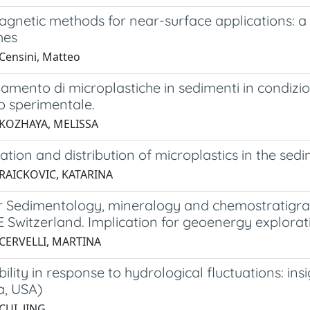
gnetic methods for near-surface applications: a cr
hes
Censini, Matteo
amento di microplastiche in sedimenti in condizion
o sperimentale.
 KOZHAYA, MELISSA
ation and distribution of microplastics in the sed
 RAICKOVIC, KATARINA
r Sedimentology, mineralogy and chemostratigra
 NE Switzerland. Implication for geoenergy explorat
 CERVELLI, MARTINA
ility in response to hydrological fluctuations: i
, USA)
CUI, JING