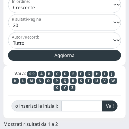
In ordine:
Risultati/Pagina
Autori/Record:
Vai a:
0-9
A
B
C
D
E
F
G
H
I
J
K
L
M
N
O
P
Q
R
S
T
U
V
W
X
Y
Z
o inserisci le iniziali:
Mostrati risultati da 1 a 2