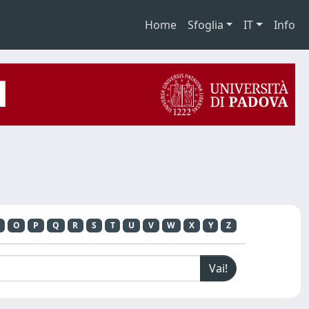
Home
Sfoglia
IT
Info
O
P
Q
R
S
T
U
V
W
X
Y
Z