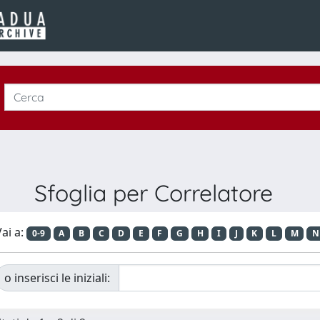
Sfoglia per Correlatore
ai a:
0-9
A
B
C
D
E
F
G
H
I
J
K
L
M
N
o inserisci le iniziali: