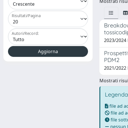
Mostrati risul
Risultati/Pagina
Breakdown
tossicod
Autori/Record:
2023/2024
Prospetti
PDM2
2021/2022 
Mostrati risul
Legenda
file ad 
file ad 
file sot
nessun f