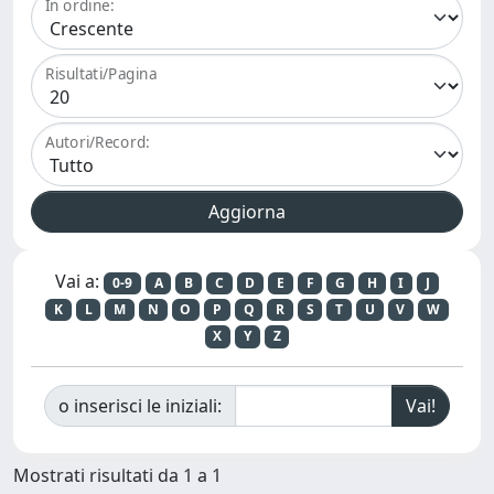
In ordine:
Risultati/Pagina
Autori/Record:
Vai a:
0-9
A
B
C
D
E
F
G
H
I
J
K
L
M
N
O
P
Q
R
S
T
U
V
W
X
Y
Z
o inserisci le iniziali:
Mostrati risultati da 1 a 1