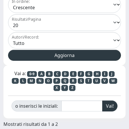
In ordine:
Risultati/Pagina
Autori/Record:
Vai a:
0-9
A
B
C
D
E
F
G
H
I
J
K
L
M
N
O
P
Q
R
S
T
U
V
W
X
Y
Z
o inserisci le iniziali:
Mostrati risultati da 1 a 2